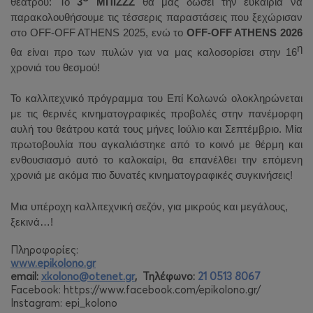
θεάτρου: Το
3
ΜΠΙΖΖΖ
θα μας δώσει την ευκαιρία να
παρακολουθήσουμε τις τέσσερις παραστάσεις που ξεχώρισαν
στο
OFF
-
OFF
ATHENS
2025, ενώ το
OFF-OFF ATHENS 2026
η
θα είναι προ των πυλών για να μας καλοσορίσει στην 16
χρονιά του θεσμού!
Το καλλιτεχνικό πρόγραμμα του Επί Κολωνώ ολοκληρώνεται
με τις θερινές κινηματογραφικές προβολές στην πανέμορφη
αυλή του θεάτρου κατά τους μήνες Ιούλιο και Σεπτέμβριο. Μία
πρωτοβουλία που αγκαλιάστηκε από το κοινό με θέρμη και
ενθουσιασμό αυτό το καλοκαίρι, θα επανέλθει την επόμενη
χρονιά με ακόμα πιο δυνατές κινηματογραφικές συγκινήσεις!
Μια υπέροχη καλλιτεχνική σεζόν, για μικρούς και μεγάλους,
ξεκινά…!
Πληροφορίες:
www.epikolono.gr
email:
xkolono
@
otenet
.
gr
, Τηλέφωνο:
21 0513 8067
Facebook: https://www.facebook.com/epikolono.gr/
Instagram: epi_kolono