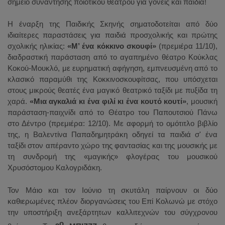
σημείο συνάντησης ποιοτικού θεάτρου για γονείς και παιδιά!
Η έναρξη της Παιδικής Σκηνής σηματοδοτείται από δύο
ιδιαίτερες παραστάσεις για παιδιά προσχολικής και πρώτης
σχολικής ηλικίας:
«Μ’ ένα κόκκινο σκουφί»
(πρεμιέρα 11/10),
διαδραστική παράσταση από το αγαπημένο θέατρο Κούκλας
Κοκού-Μουκλό, με ευρηματική αφήγηση, εμπνευσμένη από το
κλασικό παραμύθι της Κοκκινοσκουφίτσας, που υπόσχεται
στους μικρούς θεατές ένα μαγικό θεατρικό ταξίδι με πυξίδα τη
χαρά.
«Μια αγκαλιά κι ένα φιλί κι ένα κουτό κουτί»
, μουσική
παράσταση-παιχνίδι από το Θέατρο του Παπουτσιού Πάνω
στο Δέντρο (πρεμιέρα: 12/10). Με αφορμή το ομότιτλο βιβλίο
της, η Βαλεντίνα Παπαδημητράκη οδηγεί τα παιδιά σ' ένα
ταξίδι στον απέραντο χώρο της φαντασίας και της μουσικής με
τη συνδρομή της «μαγικής» φλογέρας του μουσικού
Χρυσόστομου Καλογριδάκη.
Τον Μάιο και τον Ιούνιο τη σκυτάλη παίρνουν οι δύο
καθιερωμένες πλέον διοργανώσεις του Επί Κολωνώ με στόχο
την υποστήριξη ανεξάρτητων καλλιτεχνών του σύγχρονου
ο