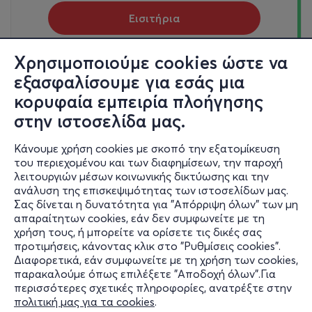
Εισιτήρια
Χρησιμοποιούμε cookies ώστε να
Τρι, 29/9
εξασφαλίσουμε για εσάς μια
21:00
κορυφαία εμπειρία πλοήγησης
Η Νεκρή Νύφη
στην ιστοσελίδα μας.
Ναυπλίου 12, 10444
Επί Κολωνώ - Κολωνός, Αττική
Κάνουμε χρήση cookies με σκοπό την εξατομίκευση
του περιεχομένου και των διαφημίσεων, την παροχή
4€
λειτουργιών μέσων κοινωνικής δικτύωσης και την
ανάλυση της επισκεψιμότητας των ιστοσελίδων μας.
Σας δίνεται η δυνατότητα για "Απόρριψη όλων" των μη
Εισιτήρια
απαραίτητων cookies, εάν δεν συμφωνείτε με τη
χρήση τους, ή μπορείτε να ορίσετε τις δικές σας
προτιμήσεις, κάνοντας κλικ στο "Ρυθμίσεις cookies".
Διαφορετικά, εάν συμφωνείτε με τη χρήση των cookies,
παρακαλούμε όπως επιλέξετε "Αποδοχή όλων".Για
περισσότερες σχετικές πληροφορίες, ανατρέξτε στην
πολιτική μας για τα cookies
.