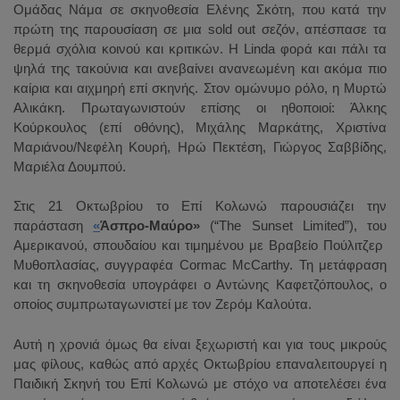
Ομάδας Νάμα σε σκηνοθεσία Ελένης Σκότη, που κατά την
πρώτη της παρουσίαση σε μια
sold
out
σεζόν, απέσπασε τα
θερμά σχόλια κοινού και κριτικών. Η
Linda
φορά και πάλι τα
ψηλά της τακούνια και ανεβαίνει ανανεωμένη και ακόμα πιο
καίρια και αιχμηρή επί σκηνής. Στον ομώνυμο ρόλο, η Μυρτώ
Αλικάκη. Πρωταγωνιστούν επίσης οι ηθοποιοί: Άλκης
Κούρκουλος (επί οθόνης), Μιχάλης Μαρκάτης, Χριστίνα
Μαριάνου/Νεφέλη Κουρή, Ηρώ Πεκτέση, Γιώργος Σαββίδης,
Μαριέλα Δουμπού.
Στις 21 Οκτωβρίου το Επί Κολωνώ παρουσιάζει την
παράσταση
«
Άσπρο-Μαύρο»
(“The Sunset Limited”), του
Αμερικανού, σπουδαίου και τιμημένου με Βραβείο Πούλιτζερ
Μυθοπλασίας, συγγραφέα Cormac McCarthy. Τη μετάφραση
και τη σκηνοθεσία υπογράφει ο Αντώνης Καφετζόπουλος, ο
οποίος συμπρωταγωνιστεί με τον Ζερόμ Καλούτα.
Αυτή η χρονιά όμως θα είναι ξεχωριστή και για τους μικρούς
μας φίλους, καθώς από αρχές Οκτωβρίου επαναλειτουργεί η
Παιδική Σκηνή του Επί Κολωνώ με στόχο να αποτελέσει ένα