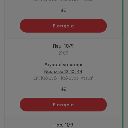
4€
Εισιτήρια
Πεμ, 10/9
21:00
Διχασμένο κορμί
Ναυπλίου 12, 10444
Επί Κολωνώ - Κολωνός, Αττική
4€
Εισιτήρια
Παρ, 11/9