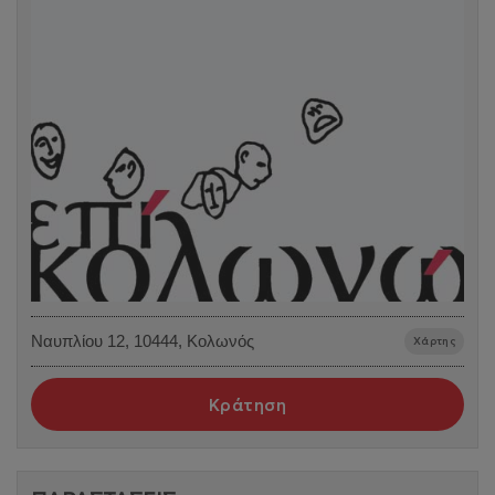
Ναυπλίου 12, 10444, Κολωνός
Χάρτης
Κράτηση