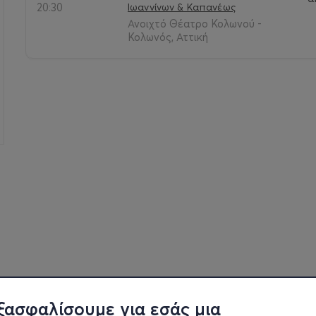
20:30
Ιωαννίνων & Καπανέως
Ανοιχτό Θέατρο Κολωνού -
Κολωνός, Αττική
ξασφαλίσουμε για εσάς μια