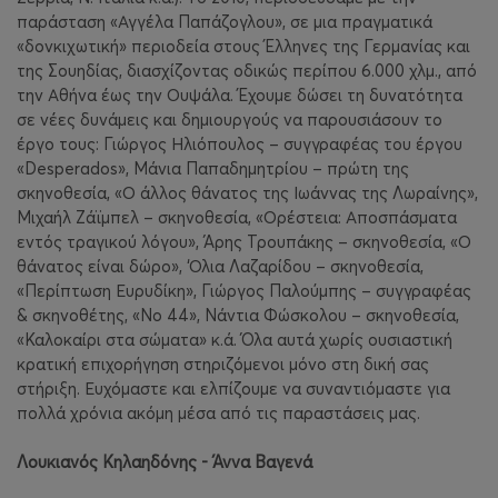
παράσταση «Αγγέλα Παπάζογλου», σε μια πραγματικά
«δονκιχωτική» περιοδεία στους Έλληνες της Γερμανίας και
της Σουηδίας, διασχίζοντας οδικώς περίπου 6.000 χλμ., από
την Αθήνα έως την Ουψάλα. Έχουμε δώσει τη δυνατότητα
σε νέες δυνάμεις και δημιουργούς να παρουσιάσουν το
έργο τους: Γιώργος Ηλιόπουλος – συγγραφέας του έργου
«Desperados», Μάνια Παπαδημητρίου – πρώτη της
σκηνοθεσία, «Ο άλλος θάνατος της Ιωάννας της Λωραίνης»,
Μιχαήλ Ζάϊμπελ – σκηνοθεσία, «Ορέστεια: Αποσπάσματα
εντός τραγικού λόγου», Άρης Τρουπάκης – σκηνοθεσία, «Ο
θάνατος είναι δώρο», ‘Ολια Λαζαρίδου – σκηνοθεσία,
«Περίπτωση Ευρυδίκη», Γιώργος Παλούμπης – συγγραφέας
& σκηνοθέτης, «Νο 44», Νάντια Φώσκολου – σκηνοθεσία,
«Καλοκαίρι στα σώματα» κ.ά. Όλα αυτά χωρίς ουσιαστική
κρατική επιχορήγηση στηριζόμενοι μόνο στη δική σας
στήριξη. Ευχόμαστε και ελπίζουμε να συναντιόμαστε για
πολλά χρόνια ακόμη μέσα από τις παραστάσεις μας.
Λουκιανός Κηλαηδόνης - Άννα Βαγενά