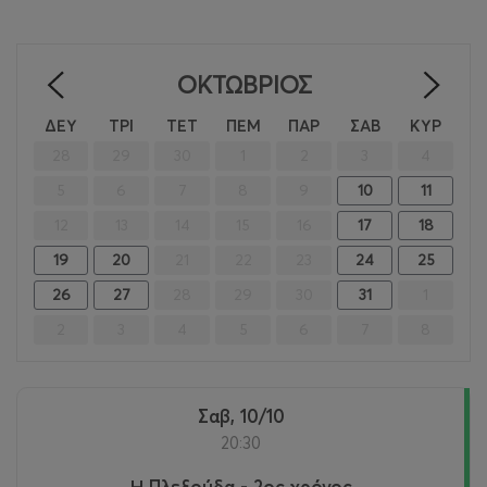
ΟΚΤΏΒΡΙΟΣ
<
>
ΔΕΥ
ΤΡΙ
ΤΕΤ
ΠΕΜ
ΠΑΡ
ΣΑΒ
ΚΥΡ
28
29
30
1
2
3
4
5
6
7
8
9
10
11
12
13
14
15
16
17
18
19
20
21
22
23
24
25
26
27
28
29
30
31
1
2
3
4
5
6
7
8
Σαβ, 10/10
20:30
Η Πλεξούδα - 2ος χρόνος