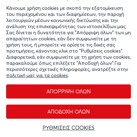
Κάνουμε χρήση cookies με σκοπό την εξατομίκευση
από
18€
του περιεχομένου και των διαφημίσεων, την παροχή
λειτουργιών μέσων κοινωνικής δικτύωσης και την
Εισιτήρια
ανάλυση της επισκεψιμότητας των ιστοσελίδων μας.
Σας δίνεται η δυνατότητα για "Απόρριψη όλων" των μη
απαραίτητων cookies, εάν δεν συμφωνείτε με τη
χρήση τους, ή μπορείτε να ορίσετε τις δικές σας
Κυρ, 27/12
προτιμήσεις, κάνοντας κλικ στο "Ρυθμίσεις cookies".
19:00
Διαφορετικά, εάν συμφωνείτε με τη χρήση των cookies,
παρακαλούμε όπως επιλέξετε "Αποδοχή όλων".Για
Η Πλεξούδα - 2ος χρόνος
περισσότερες σχετικές πληροφορίες, ανατρέξτε στην
Ακαδήμου 14
πολιτική μας για τα cookies
.
Θέατρο Μεταξουργείο - Μεταξουργείο, Αττική
ΑΠΟΡΡΙΨΗ ΟΛΩΝ
από
18€
Εισιτήρια
ΑΠΟΔΟΧΗ ΟΛΩΝ
ΡΥΘΜΙΣΕΙΣ COOKIES
Σαβ, 2/1/27