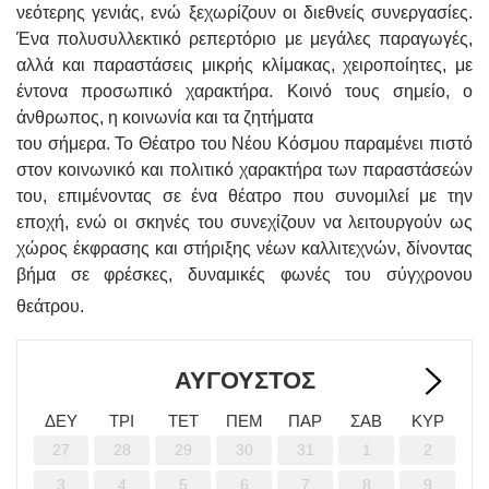
νεότερης γενιάς, ενώ ξεχωρίζουν οι διεθνείς συνεργασίες.
Ένα πολυσυλλεκτικό ρεπερτόριο με μεγάλες παραγωγές,
αλλά και παραστάσεις μικρής κλίμακας, χειροποίητες, με
έντονα προσωπικό χαρακτήρα. Κοινό τους σημείο, ο
άνθρωπος, η κοινωνία και τα ζητήματα
του σήμερα. Το Θέατρο του Νέου Κόσμου παραμένει πιστό
στον κοινωνικό και πολιτικό χαρακτήρα των παραστάσεών
του, επιμένοντας σε ένα θέατρο που συνομιλεί με την
εποχή, ενώ οι σκηνές του συνεχίζουν να λειτουργούν ως
χώρος έκφρασης και στήριξης νέων καλλιτεχνών, δίνοντας
βήμα σε φρέσκες, δυναμικές φωνές του σύγχρονου
θεάτρου.
ΑΎΓΟΥΣΤΟΣ
>
ΔΕΥ
ΤΡΙ
ΤΕΤ
ΠΕΜ
ΠΑΡ
ΣΑΒ
ΚΥΡ
27
28
29
30
31
1
2
3
4
5
6
7
8
9