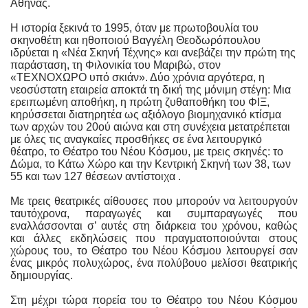
Αθήνας.
Η ιστορία ξεκινά το 1995, όταν με πρωτοβουλία του
σκηνοθέτη και ηθοποιού Βαγγέλη Θεοδωρόπουλου
ιδρύεται η «Νέα Σκηνή Τέχνης» και ανεβάζει την πρώτη της
παράσταση, τη Φιλονικία του Μαριβώ, στον
«ΤΕΧΝΟΧΩΡΟ υπό σκιάν». Δύο χρόνια αργότερα, η
νεοσύστατη εταιρεία αποκτά τη δική της μόνιμη στέγη: Μια
ερειπωμένη αποθήκη, η πρώτη ζυθαποθήκη του ΦΙΞ,
κηρύσσεται διατηρητέα ως αξιόλογο βιομηχανικό κτίσμα
των αρχών του 20ού αιώνα και στη συνέχεια μετατρέπεται
με όλες τις αναγκαίες προσθήκες σε ένα λειτουργικό
θέατρο, το Θέατρο του Νέου Κόσμου, με τρεις σκηνές:
το
Δώμα, το Κάτω Χώρο και την Κεντρική Σκηνή των 38, των
55 και των 127 θέσεων αντίστοιχα .
Με τρεις θεατρικές αίθουσες που μπορούν να λειτουργούν
ταυτόχρονα, παραγωγές και συμπαραγωγές που
εναλλάσσονται σ’ αυτές στη διάρκεια του χρόνου, καθώς
και άλλες εκδηλώσεις που πραγματοποιούνται στους
χώρους του, το Θέατρο του Νέου Κόσμου λειτουργεί σαν
ένας μικρός πολυχώρος, ένα πολύβουο μελίσσι θεατρικής
δημιουργίας.
Στη μέχρι τώρα πορεία του το Θέατρο του Νέου Κόσμου