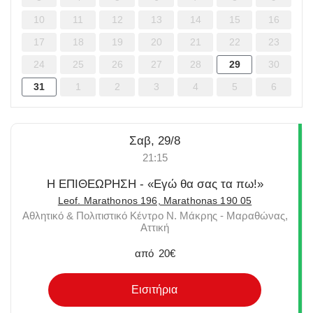
10
11
12
13
14
15
16
17
18
19
20
21
22
23
24
25
26
27
28
29
30
31
1
2
3
4
5
6
Σαβ, 29/8
21:15
Η ΕΠΙΘΕΩΡΗΣΗ - «Εγώ θα σας τα πω!»
Leof. Marathonos 196, Marathonas 190 05
Αθλητικό & Πολιτιστικό Κέντρο Ν. Μάκρης - Μαραθώνας,
Αττική
από
20€
Εισιτήρια