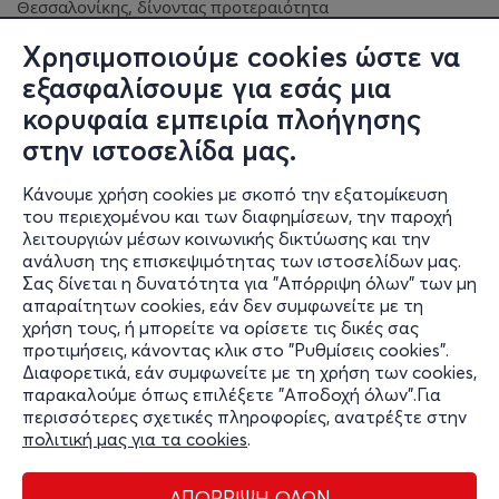
Θεσσαλονίκης, δίνοντας προτεραιότητα
σε ομάδες που μοιράζονται το όραμα και την αισθητική του
Χρησιμοποιούμε cookies ώστε να
χώρου. Παραστάσεις
πειραματικές, σύγχρονες και κοινωνικά ευαίσθητες
εξασφαλίσουμε για εσάς μια
φιλοξενούνται με ευνοϊκούς
κορυφαία εμπειρία πλοήγησης
οικονομικούς όρους, προσφέροντας τεχνική υποστήριξη,
στην ιστοσελίδα μας.
επικοινωνιακή κάλυψη και
δυνατότητα συνδιοργάνωσης.
Κάνουμε χρήση cookies με σκοπό την εξατομίκευση
του περιεχομένου και των διαφημίσεων, την παροχή
TAYTOTHTA ΘΕΑΤΡΟΥ
λειτουργιών μέσων κοινωνικής δικτύωσης και την
Διεύθυνση: Κωνσταντινουπόλεως 75, Φάληρο –
ανάλυση της επισκεψιμότητας των ιστοσελίδων μας.
Θεσσαλονίκη
Σας δίνεται η δυνατότητα για "Απόρριψη όλων" των μη
Τηλέφωνο: 2311 218 224
απαραίτητων cookies, εάν δεν συμφωνείτε με τη
Email:
artstheaterskg@gmail.com
χρήση τους, ή μπορείτε να ορίσετε τις δικές σας
Website:
www.artstheater.gr
προτιμήσεις, κάνοντας κλικ στο "Ρυθμίσεις cookies".
Διαφορετικά, εάν συμφωνείτε με τη χρήση των cookies,
παρακαλούμε όπως επιλέξετε "Αποδοχή όλων".Για
περισσότερες σχετικές πληροφορίες, ανατρέξτε στην
πολιτική μας για τα cookies
.
ΑΠΟΡΡΙΨΗ ΟΛΩΝ