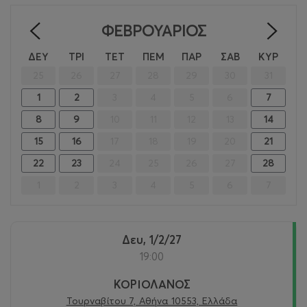
ΦΕΒΡΟΥΆΡΙΟΣ
<
>
ΔΕΥ
ΤΡΙ
ΤΕΤ
ΠΕΜ
ΠΑΡ
ΣΑΒ
ΚΥΡ
25
26
27
28
29
30
31
1
2
3
4
5
6
7
8
9
10
11
12
13
14
15
16
17
18
19
20
21
22
23
24
25
26
27
28
1
2
3
4
5
6
7
Δευ, 1/2/27
19:00
ΚΟΡΙΟΛΑΝΟΣ
Τουρναβίτου 7, Αθήνα 10553, Ελλάδα