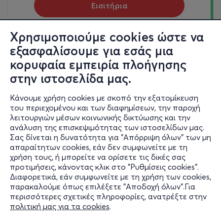
Εισιτήρια
Χρησιμοποιούμε cookies ώστε να
Τρι, 30/3/27
εξασφαλίσουμε για εσάς μια
19:00
κορυφαία εμπειρία πλοήγησης
ΚΟΡΙΟΛΑΝΟΣ
στην ιστοσελίδα μας.
Τουρναβίτου 7, Αθήνα 10553, Ελλάδα
Θέατρο Θησείον - Θησείο, Αττική
Κάνουμε χρήση cookies με σκοπό την εξατομίκευση
του περιεχομένου και των διαφημίσεων, την παροχή
από
14€
λειτουργιών μέσων κοινωνικής δικτύωσης και την
ανάλυση της επισκεψιμότητας των ιστοσελίδων μας.
Σας δίνεται η δυνατότητα για "Απόρριψη όλων" των μη
Εισιτήρια
απαραίτητων cookies, εάν δεν συμφωνείτε με τη
χρήση τους, ή μπορείτε να ορίσετε τις δικές σας
προτιμήσεις, κάνοντας κλικ στο "Ρυθμίσεις cookies".
Διαφορετικά, εάν συμφωνείτε με τη χρήση των cookies,
παρακαλούμε όπως επιλέξετε "Αποδοχή όλων".Για
περισσότερες σχετικές πληροφορίες, ανατρέξτε στην
πολιτική μας για τα cookies
.