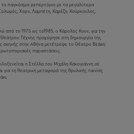
ι το παγκόσμιο ρεπερτόριο με τα μεγαλύτερα
Σολωμός, Χορν, Λαμπέτη, Καρέζη, Κούρκουλος,
ώ από το 1975 ως το1985, ο Κάρολος Κουν, για την
υ Θεάτρου Τέχνης προχώρησε στη δημιουργία της
ης σκηνής στην Αθήνα μετέτρεψε το Θέατρο Βεάκη
ι πρωτοποριακές παραστάσεις.
ιλοξενείται η Στέλλα του Μιχάλη Κακογιάννη σε
 για τη θεατρική μεταφορά της θρυλικής ταινίας
άκι.