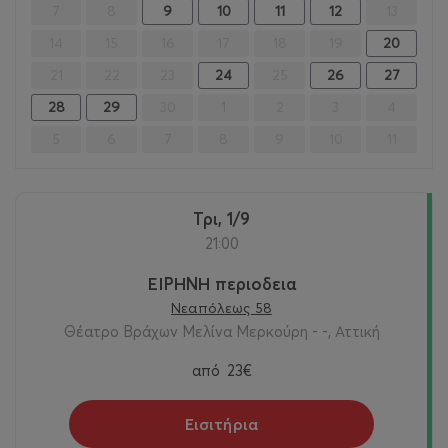
7
8
9
10
11
12
13
14
15
16
17
18
19
20
21
22
23
24
25
26
27
28
29
30
1
2
3
4
5
6
7
8
9
10
11
Τρι, 1/9
21:00
ΕΙΡΗΝΗ περιοδεια
Νεαπόλεως 58
Θέατρο Βράχων Μελίνα Μερκούρη - -, Αττική
από
23€
Εισιτήρια