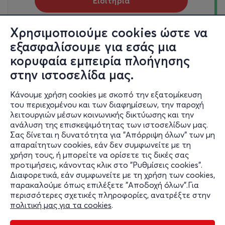
Εισιτήρια
Χρησιμοποιούμε cookies ώστε να
Τρι, 29/9
εξασφαλίσουμε για εσάς μια
21:00
κορυφαία εμπειρία πλοήγησης
Πέρσες (περιοδεία)
στην ιστοσελίδα μας.
Νεαπόλεως 58
Θέατρο Βράχων Μελίνα Μερκούρη - -, Αττική
Κάνουμε χρήση cookies με σκοπό την εξατομίκευση
του περιεχομένου και των διαφημίσεων, την παροχή
από
20€
λειτουργιών μέσων κοινωνικής δικτύωσης και την
ανάλυση της επισκεψιμότητας των ιστοσελίδων μας.
Σας δίνεται η δυνατότητα για "Απόρριψη όλων" των μη
Εισιτήρια
απαραίτητων cookies, εάν δεν συμφωνείτε με τη
χρήση τους, ή μπορείτε να ορίσετε τις δικές σας
προτιμήσεις, κάνοντας κλικ στο "Ρυθμίσεις cookies".
Διαφορετικά, εάν συμφωνείτε με τη χρήση των cookies,
παρακαλούμε όπως επιλέξετε "Αποδοχή όλων".Για
περισσότερες σχετικές πληροφορίες, ανατρέξτε στην
πολιτική μας για τα cookies
.