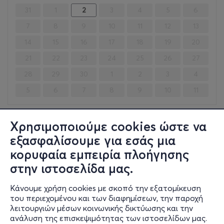
31
1
2
3
4
5
6
7
8
9
10
11
12
13
14
15
16
17
18
19
20
21
22
23
24
25
26
27
28
29
30
1
2
3
4
5
6
7
8
9
10
11
Χρησιμοποιούμε cookies ώστε να
Τετ, 2/9
εξασφαλίσουμε για εσάς μια
20:00
κορυφαία εμπειρία πλοήγησης
Sam Morril
στην ιστοσελίδα μας.
Ιπποκράτους 9-11
ΘΕΑΤΡΟ ΑΚΡΟΠΟΛ - Αθήνα, Αττική
Κάνουμε χρήση cookies με σκοπό την εξατομίκευση
του περιεχομένου και των διαφημίσεων, την παροχή
από
33€
λειτουργιών μέσων κοινωνικής δικτύωσης και την
ανάλυση της επισκεψιμότητας των ιστοσελίδων μας.