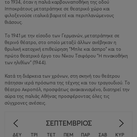
το 1934, όταν η παλιά καρβουναποθήκη της οδού
Ιπποκράτους μετατράπηκε σε θεατρικό χώρο και
φιλοξενούσε ιταλικά βαριετέ και περιπλανώμενους
θιάσους.
Το 1941 με την είσοδο των Γερμανών, μετατράπηκε σε
θερινό θέατρο, στο οποίο μεταξύ άλλων ανέβηκαν η
θρυλική κατοχική επιθεώρηση "Μπλε και άσπρο" και το
πρώτο θεατρικό έργο του Νίκου Τσιφόρου "Η πινακοθήκη
των ηλιθίων" (1944).
Κατά τη διάρκεια των χρόνων, στη σκηνή του θεάτρου
πάτησαν ιερά πρόσωπα της τέχνης και του τραγουδιού. Το
θέατρο Ακροπόλ, προσφάτως ανακαινισμένο, διατηρεί την
αύρα της παλιάς Αθήνας προσφέροντας όλες τις
σύγχρονες ανέσεις.
ΣΕΠΤΈΜΒΡΙΟΣ
<
>
ΔΕΥ
ΤΡΙ
ΤΕΤ
ΠΕΜ
ΠΑΡ
ΣΑΒ
ΚΥΡ