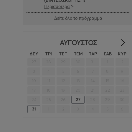
(ΒΙΝΤΕΟΣΚΟΠΗΣΗ)
Περισσότερα
>
Δείτε όλο το πρόγραμμα
ΑΎΓΟΥΣΤΟΣ
ΔΕΥ
ΤΡΙ
ΤΕΤ
ΠΕΜ
ΠΑΡ
ΣΑΒ
ΚΥΡ
27
28
29
30
31
1
2
3
4
5
6
7
8
9
10
11
12
13
14
15
16
17
18
19
20
21
22
23
24
25
26
27
28
29
30
31
1
2
3
4
5
6