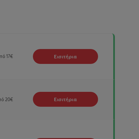
Εισιτήρια
πό
17€
Εισιτήρια
πό
20€