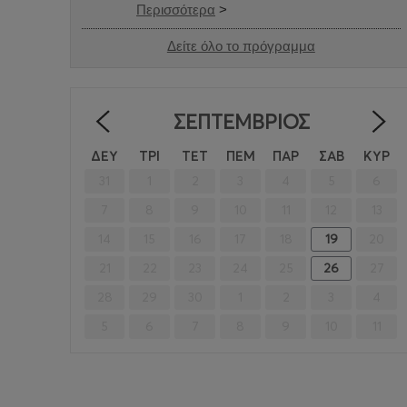
Περισσότερα
>
Δείτε όλο το πρόγραμμα
ΣΕΠΤΈΜΒΡΙΟΣ
<
ΔΕΥ
ΤΡΙ
ΤΕΤ
ΠΕΜ
ΠΑΡ
ΣΑΒ
ΚΥΡ
31
1
2
3
4
5
6
7
8
9
10
11
12
13
14
15
16
17
18
19
20
21
22
23
24
25
26
27
28
29
30
1
2
3
4
5
6
7
8
9
10
11