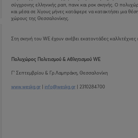
σύγχρονης ελληνικής ραπ, πανκ και ροκ σκηνής. Ο πολυχώρ
και μέσα σε λίγους μήνες κατάφερε να κατακτήσει μια θέσ
χώρους της Θεσσαλονίκης.
Στη σκηνή του WE έχουν ανέβει εκατοντάδες καλλιτέχνες
Πολυχώρος Πολιτισμού & Αθλητισμού
WE
Γ’ Σεπτεμβρίου & Γρ.Λαμπράκη, Θεσσαλονίκη
www
.
weskg
.
gr
|
info
@
weskg
.
gr
| 2310284700